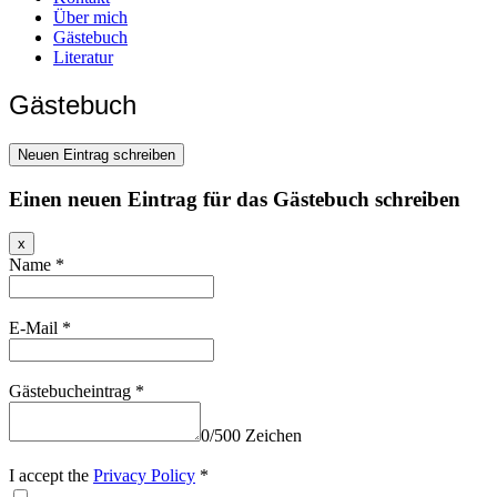
Über mich
Gästebuch
Literatur
Gästebuch
Einen neuen Eintrag für das Gästebuch schreiben
Dieses
x
Formular
Name
*
ausblenden
E-Mail
*
Gästebucheintrag
*
0
/
500
Zeichen
I accept the
Privacy Policy
*