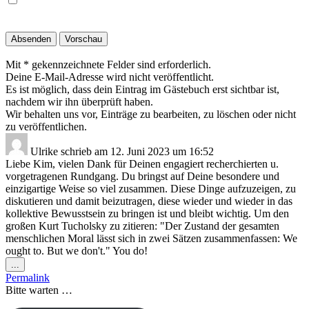
Mit * gekennzeichnete Felder sind erforderlich.
Deine E-Mail-Adresse wird nicht veröffentlicht.
Es ist möglich, dass dein Eintrag im Gästebuch erst sichtbar ist,
nachdem wir ihn überprüft haben.
Wir behalten uns vor, Einträge zu bearbeiten, zu löschen oder nicht
zu veröffentlichen.
Ulrike
schrieb am
12. Juni 2023
um
16:52
Liebe Kim, vielen Dank für Deinen engagiert recherchierten u.
vorgetragenen Rundgang. Du bringst auf Deine besondere und
einzigartige Weise so viel zusammen. Diese Dinge aufzuzeigen, zu
diskutieren und damit beizutragen, diese wieder und wieder in das
kollektive Bewusstsein zu bringen ist und bleibt wichtig. Um den
großen Kurt Tucholsky zu zitieren: "Der Zustand der gesamten
menschlichen Moral lässt sich in zwei Sätzen zusammenfassen: We
ought to. But we don't." You do!
Diese
...
Metabox
Permalink
ein-/ausblenden.
Bitte warten …