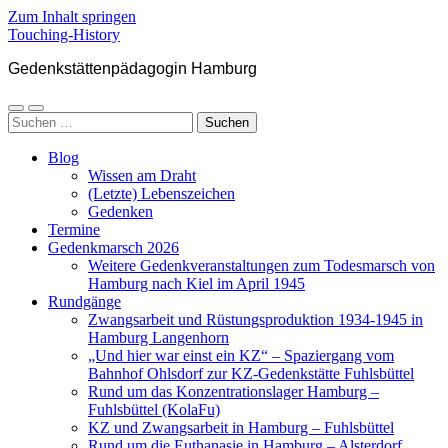
Zum Inhalt springen
Touching-History
Gedenkstättenpädagogin Hamburg
Mobile-
Suchfeld
Suchen
Menü
ein-/ausblenden
nach:
ein-/ausblenden
Blog
Wissen am Draht
(Letzte) Lebenszeichen
Gedenken
Termine
Gedenkmarsch 2026
Weitere Gedenkveranstaltungen zum Todesmarsch von
Hamburg nach Kiel im April 1945
Rundgänge
Zwangsarbeit und Rüstungsproduktion 1934-1945 in
Hamburg Langenhorn
„Und hier war einst ein KZ“ – Spaziergang vom
Bahnhof Ohlsdorf zur KZ-Gedenkstätte Fuhlsbüttel
Rund um das Konzentrationslager Hamburg –
Fuhlsbüttel (KolaFu)
KZ und Zwangsarbeit in Hamburg – Fuhlsbüttel
Rund um die Euthanasie in Hamburg – Alsterdorf