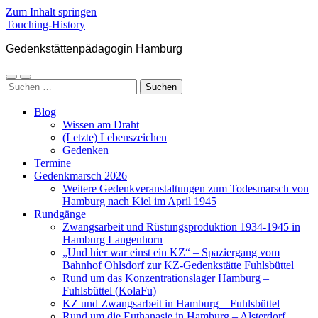
Zum Inhalt springen
Touching-History
Gedenkstättenpädagogin Hamburg
Mobile-
Suchfeld
Suchen
Menü
ein-/ausblenden
nach:
ein-/ausblenden
Blog
Wissen am Draht
(Letzte) Lebenszeichen
Gedenken
Termine
Gedenkmarsch 2026
Weitere Gedenkveranstaltungen zum Todesmarsch von
Hamburg nach Kiel im April 1945
Rundgänge
Zwangsarbeit und Rüstungsproduktion 1934-1945 in
Hamburg Langenhorn
„Und hier war einst ein KZ“ – Spaziergang vom
Bahnhof Ohlsdorf zur KZ-Gedenkstätte Fuhlsbüttel
Rund um das Konzentrationslager Hamburg –
Fuhlsbüttel (KolaFu)
KZ und Zwangsarbeit in Hamburg – Fuhlsbüttel
Rund um die Euthanasie in Hamburg – Alsterdorf