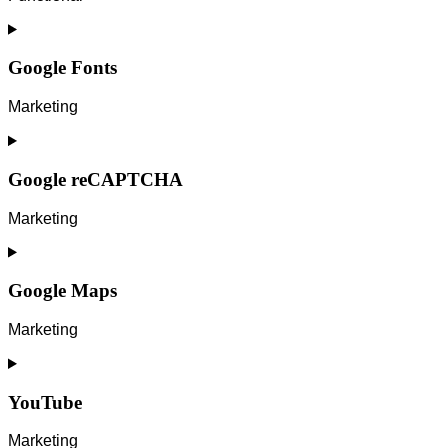
Consent
to
service
Google Fonts
wordpress
Marketing
Consent
to
service
Google reCAPTCHA
google-
fonts
Marketing
Consent
to
service
Google Maps
google-
recaptcha
Marketing
Consent
to
service
YouTube
google-
maps
Marketing