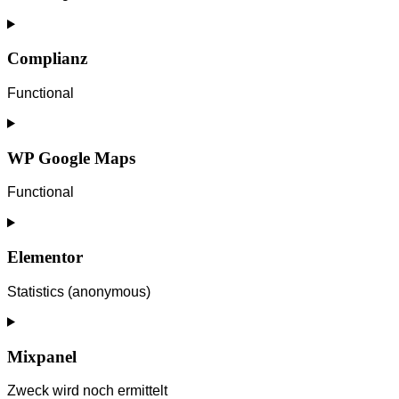
Consent
to
service
Complianz
youtube
Functional
Consent
to
service
WP Google Maps
complianz
Functional
Consent
to
service
Elementor
wp-
google-
Statistics (anonymous)
maps
Consent
to
service
Mixpanel
elementor
Zweck wird noch ermittelt