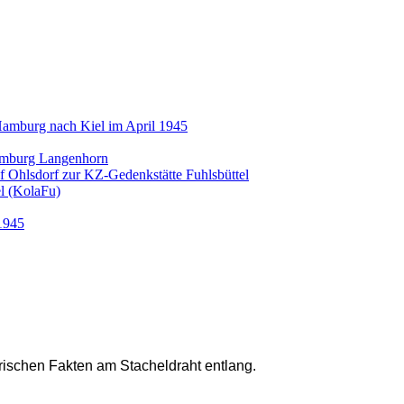
amburg nach Kiel im April 1945
amburg Langenhorn
 Ohlsdorf zur KZ-Gedenkstätte Fuhlsbüttel
l (KolaFu)
1945
torischen Fakten am Stacheldraht entlang.