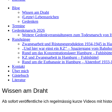
Blog
Wissen am Draht
(Letzte) Lebenszeichen
Gedenken
Termine
Gedenkmarsch 2026
Weitere Gedenkveranstaltungen zum Todesmarsch von H
Rundgänge
Zwangsarbeit und Rüstungsproduktion 1934-1945 in H
„Und hier war einst ein KZ“ – Spaziergang vom Bahnhof
Rund um das Konzentrationslager Hamburg – Fuhlsbütte
KZ und Zwangsarbeit in Hamburg – Fuhlsbüttel
Rund um die Euthanasie in Hamburg – Alsterdorf 1933-
Kontakt
Über mich
Gästebuch
Literatur
Wissen am Draht
Ab sofort veröffentliche ich regelmässig kurze Videos mit his