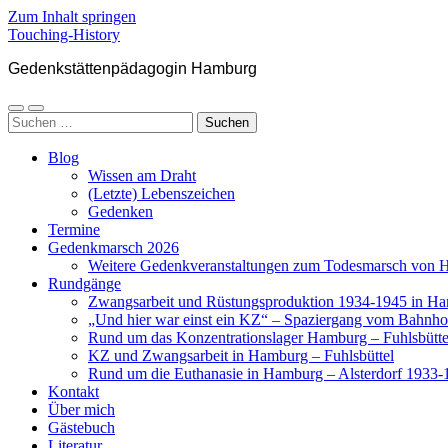
Zum Inhalt springen
Touching-History
Gedenkstättenpädagogin Hamburg
Mobile-
Suchfeld
Suchen
Menü
ein-/ausblenden
nach:
ein-/ausblenden
Blog
Wissen am Draht
(Letzte) Lebenszeichen
Gedenken
Termine
Gedenkmarsch 2026
Weitere Gedenkveranstaltungen zum Todesmarsch von H
Rundgänge
Zwangsarbeit und Rüstungsproduktion 1934-1945 in H
„Und hier war einst ein KZ“ – Spaziergang vom Bahnhof
Rund um das Konzentrationslager Hamburg – Fuhlsbütte
KZ und Zwangsarbeit in Hamburg – Fuhlsbüttel
Rund um die Euthanasie in Hamburg – Alsterdorf 1933-
Kontakt
Über mich
Gästebuch
Literatur