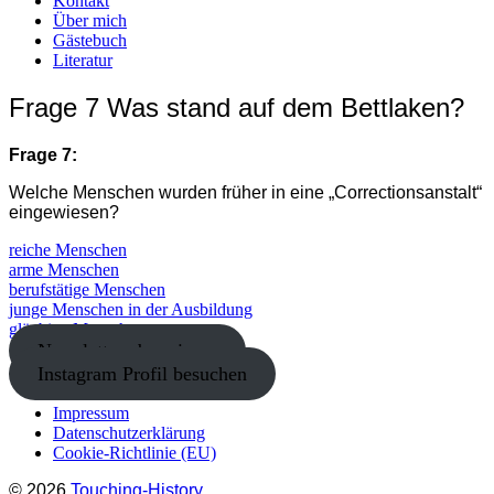
Kontakt
Über mich
Gästebuch
Literatur
Frage 7 Was stand auf dem Bettlaken?
Frage 7:
Welche Menschen wurden früher in eine „Correctionsanstalt“
eingewiesen?
reiche Menschen
arme Menschen
berufstätige Menschen
junge Menschen in der Ausbildung
gläubige Menschen
Newsletter abonnieren
Instagram Profil besuchen
Impressum
Datenschutzerklärung
Cookie-Richtlinie (EU)
© 2026
Touching-History