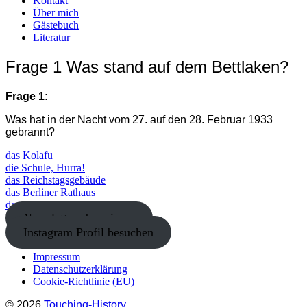
Kontakt
Über mich
Gästebuch
Literatur
Frage 1 Was stand auf dem Bettlaken?
Frage 1:
Was hat in der Nacht vom 27. auf den 28. Februar 1933
gebrannt?
das Kolafu
die Schule, Hurra!
das Reichstagsgebäude
das Berliner Rathaus
das Hamburger Rathaus
Newsletter abonnieren
Instagram Profil besuchen
Impressum
Datenschutzerklärung
Cookie-Richtlinie (EU)
© 2026
Touching-History