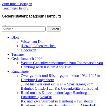
Zum Inhalt springen
Touching-History
Gedenkstättenpädagogin Hamburg
Mobile-
Suchfeld
Suchen
Menü
ein-/ausblenden
nach:
ein-/ausblenden
Blog
Wissen am Draht
(Letzte) Lebenszeichen
Gedenken
Termine
Gedenkmarsch 2026
Weitere Gedenkveranstaltungen zum Todesmarsch von
Hamburg nach Kiel im April 1945
Rundgänge
Zwangsarbeit und Rüstungsproduktion 1934-1945 in
Hamburg Langenhorn
„Und hier war einst ein KZ“ – Spaziergang vom
Bahnhof Ohlsdorf zur KZ-Gedenkstätte Fuhlsbüttel
Rund um das Konzentrationslager Hamburg –
Fuhlsbüttel (KolaFu)
KZ und Zwangsarbeit in Hamburg – Fuhlsbüttel
Rund um die Euthanasie in Hamburg – Alsterdorf